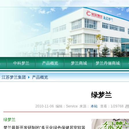
递
中科梦兰
产品概览
梦兰商城
梦兰丹俪商城
江苏梦兰集团
产品概览
绿梦兰
2010-11-06 编辑：Service 来源：
本站
查看：1/29768
绿梦兰
梦兰最新开发研制的“多元化绿色保健居室软装