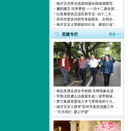
钱月宝光荣当选第四届全国道德模范
履职建言 托举梦想 ——访十二届全国人大代表钱月宝
以发展新状态适应新常态--访十二大全国人大代表 钱月宝
苏州市委宣传部常务副部长、文明办主任缪学为慰问钱月宝董事长
钱月宝女士荣获纺织行业、家纺行业“改革开放四十年突出贡献人物”
党建专栏
更多 >>
精品党课走进全市校园 先锋形象走进孩子心中
常熟法院虞山法庭庭长赵一波带领该庭党员10多人前来梦兰参观学习
梦兰集团党委深入学习贯彻党的十九大会议精神
钱月宝女士获评“苏州市基层党建工作突出奉献者”
“月月同行· 爱心守望”