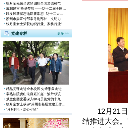
钱月宝光荣当选第四届全国道德模范
履职建言 托举梦想 ——访十二届全国人大代表钱月宝
以发展新状态适应新常态--访十二大全国人大代表 钱月宝
苏州市委宣传部常务副部长、文明办主任缪学为慰问钱月宝董事长
钱月宝女士荣获纺织行业、家纺行业“改革开放四十年突出贡献人物”
党建专栏
更多 >>
精品党课走进全市校园 先锋形象走进孩子心中
常熟法院虞山法庭庭长赵一波带领该庭党员10多人前来梦兰参观学习
梦兰集团党委深入学习贯彻党的十九大会议精神
钱月宝女士获评“苏州市基层党建工作突出奉献者”
12月21日
“月月同行· 爱心守望”
结推进大会。